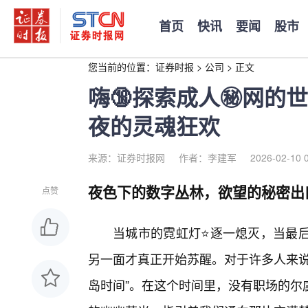
首页
快讯
要闻
股市
您当前的位置：
证券时报
>
公司
>
正文
嗨🔞探索成人㊙️网
夜的灵魂狂欢
来源：证券时报网
作者：李建军
2026-02-10 
夜色下的数字丛林，欲望的秘密出
点赞
当城市的霓虹灯⭐逐一熄灭，当最后
另一面才真正开始苏醒。对于许多人来说
岛时间”。在这个时间里，没有职场的尔